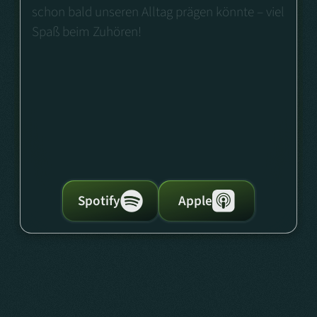
schon bald unseren Alltag prägen könnte – viel
Spaß beim Zuhören!
Spotify
Apple