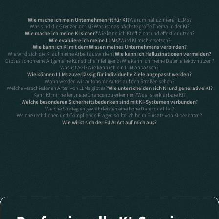
Wie mache ich mein Unternehmen fit für KI?
Warum halluzinieren LLMs?
Was sind die Grenzen der KI?
Was ist das nächste große Thema in der KI?
Wie mache ich meine KI sicher?
Wie kann ich KI effizient und effektiv nutzen?
Wie evaluiere ich meine LLMs?
Wird KI mich ersetzen?
Wie kann ich KI mit dem Wissen meines Unternehmens verbinden?
Wie wird sich die KI auf meine Arbeit auswirken?
Wie kann ich Halluzinationen vermeiden?
Gibt es schon eine Allgemeine Künstliche Intelligenz?
Wie kann ich meine Daten effektiv nutzen?
Was ist AGI?
Wie kann ich ein LLM anpassen?
Wie können LLMs zuverlässig für individuelle Ziele angepasst werden?
Wann werden wir autonome Autos auf den Straßen sehen?
Welche verschiedenen Arten von LLMs gibt es?
Wie unterscheiden sich KI und generative KI?
Kann KI mir helfen, neue Chancen zu erkennen?
Was ist erklärbare KI?
Welche besonderen Sicherheitsbedenken sind mit KI-Systemen verbunden?
Welche Strategien gewährleisten eine hohe Datenqualität?
Welche rechtlichen und Compliance-Fragen sollte ich beim Einsatz von KI beachten?
Wie wirkt sich der EU AI Act auf mich aus?