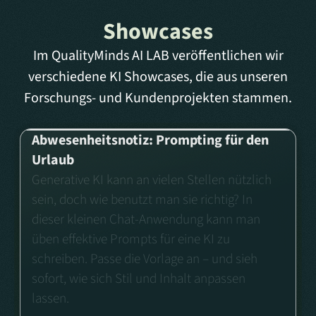
Showcases
Im QualityMinds AI LAB veröffentlichen wir
verschiedene KI Showcases, die aus unseren
Forschungs- und Kundenprojekten stammen.
Abwesenheitsnotiz: Prompting für den
Urlaub
Generative KI kann an vielen Stellen nützlich
sein, doch wie benutzt man sie richtig? In
dieser kleinen Chat-Anwendung kann man
üben effektive Prompts für eine KI zu
schreiben. Passe die Vorlage an – und sieh
sofort, wie sich Stil und Inhalt anpassen
lassen.