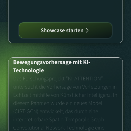
Showcase starten
Bewegungsvorhersage mit KI-
Technologie
Das Forschungsprojekt “KI-ATTENTION”
untersucht die Vorhersage von Verletzungen in
Echtzeit mithilfe von Künstlicher Intelligenz. In
diesem Rahmen wurde ein neues Modell
(CIST-GCN) entwickelt, das durch eine
interpretierbare Spatio-Temporale Graph
Convolutional Network-Technologie eine