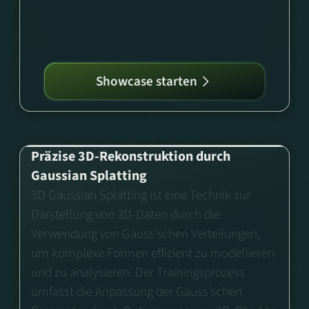
Showcase starten
Präzise 3D-Rekonstruktion durch
Gaussian Splatting
3D Gaussian Splatting ist eine Technik zur
Darstellung von 3D-Daten durch die
Verwendung von Gauss’schen Verteilungen,
um komplexe Formen effizient zu modellieren
und zu analysieren. Der Trainingsprozess
umfasst die Anpassung der Gauss’schen