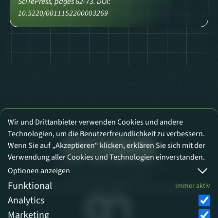
SciTePress, pages 62-73. DOI:
10.5220/0011152200003269
Wir und Drittanbieter verwenden Cookies und andere
Technologien, um die Benutzerfreundlichkeit zu verbessern.
Wenn Sie auf „Akzeptieren“ klicken, erklären Sie sich mit der
Verwendung aller Cookies und Technologien einverstanden.
DATENSCHUTZ
IMPRESSUM
KONTAKT
Optionen anzeigen
COOKIE-EINSTELLUNGEN
Funktional
Immer aktiv
Einige Bilder und Texte wurden mithilfe von ChatGPT generiert.
Analytics
Marketing