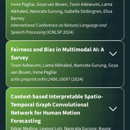
Irene Pagliai, Goya van Boven, Tosin Adewumi, Lama
Alkhaled, Namrata Gurung, Isabella Södergren, Elisa
Barney
International Conference on Natural Language and
Speech Processing
(ICNLSP 2024)
Fairness and Bias in Multimodal AI: A
Survey
Tosin Adewumi, Lama Alkhaled, Namrata Gurung, Goya
van Boven, Irene Pagliai
arXiv preprint arXiv:2406.19097
(2024)
Context-based Interpretable Spatio-
Temporal Graph Convolutional
Network for Human Motion
Forecasting
Edgar Medina, Leyong Loh, Namrata Gurung, Kyung