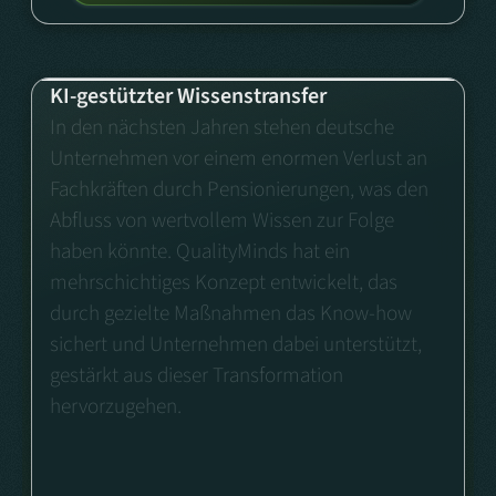
KI-gestützter Wissenstransfer
In den nächsten Jahren stehen deutsche
Unternehmen vor einem enormen Verlust an
Fachkräften durch Pensionierungen, was den
Abfluss von wertvollem Wissen zur Folge
haben könnte. QualityMinds hat ein
mehrschichtiges Konzept entwickelt, das
durch gezielte Maßnahmen das Know-how
sichert und Unternehmen dabei unterstützt,
gestärkt aus dieser Transformation
hervorzugehen.