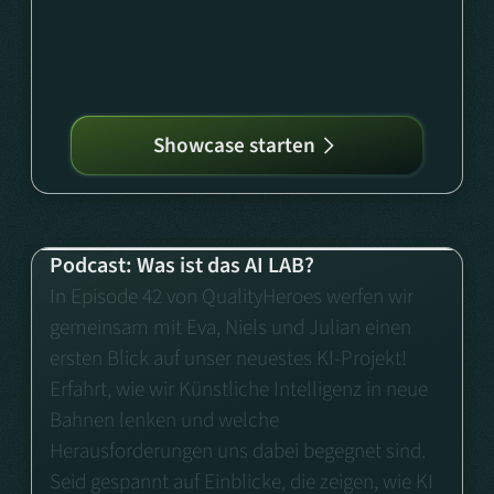
Showcase starten
Podcast: Was ist das AI LAB?
In Episode 42 von QualityHeroes werfen wir
gemeinsam mit Eva, Niels und Julian einen
ersten Blick auf unser neuestes KI-Projekt!
Erfahrt, wie wir Künstliche Intelligenz in neue
Bahnen lenken und welche
Herausforderungen uns dabei begegnet sind.
Seid gespannt auf Einblicke, die zeigen, wie KI