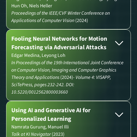
Hun Oh, Niels Heller
Proceedings of the IEEE/CVF Winter Conference on
Applications of Computer Vision
(2024)
Fooling Neural Networks for Motion
Forecasting via Adversarial Attacks
Edgar Medina, Leyong Loh
In Proceedings of the 19th International Joint Conference
on Computer Vision, Imaging and Computer Graphics
Theory and Applications
(2024)
- Volume 4: VISAPP,
SciTePress, pages 232-242. DOI:
10.5220/0012562800003660
Using AI and Generative AI for
Personalized Learning
Namrata Gurung, Manuel Illi
Talk at KI Navigator
(2023)