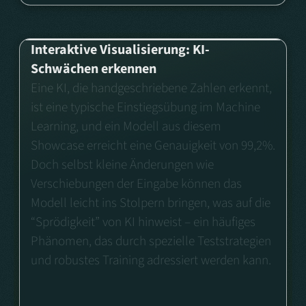
Interaktive Visualisierung: KI-
Schwächen erkennen
Eine KI, die handgeschriebene Zahlen erkennt,
ist eine typische Einstiegsübung im Machine
Learning, und ein Modell aus diesem
Showcase erreicht eine Genauigkeit von 99,2%.
Doch selbst kleine Änderungen wie
Verschiebungen der Eingabe können das
Modell leicht ins Stolpern bringen, was auf die
“Sprödigkeit” von KI hinweist – ein häufiges
Phänomen, das durch spezielle Teststrategien
und robustes Training adressiert werden kann.