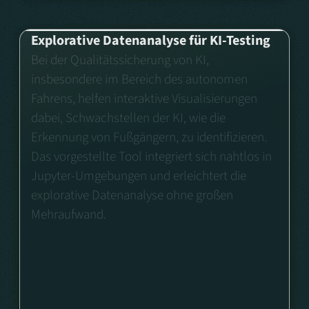
Explorative Datenanalyse für KI-Testing
Bei der Qualitätssicherung von KI,
insbesondere im Bereich des autonomen
Fahrens, helfen interaktive Visualisierungen
dabei, Schwachstellen der KI, wie die
Erkennung von Fußgängern, zu identifizieren.
Das vorgestellte Tool integriert sich nahtlos in
Jupyter-Umgebungen und erleichtert die
explorative Datenanalyse ohne großen
Mehraufwand.